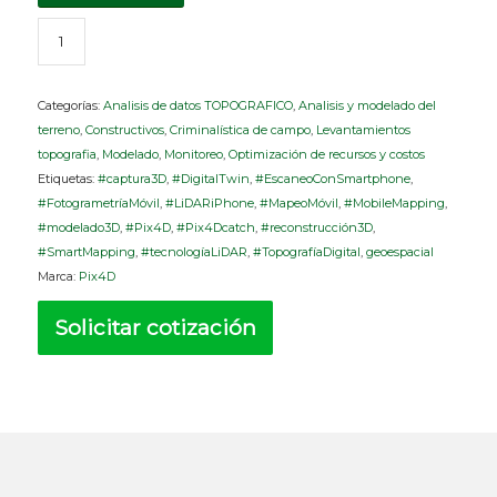
Categorías:
Analisis de datos TOPOGRAFICO
,
Analisis y modelado del
terreno
,
Constructivos
,
Criminalística de campo
,
Levantamientos
topografia
,
Modelado
,
Monitoreo
,
Optimización de recursos y costos
Etiquetas:
#captura3D
,
#DigitalTwin
,
#EscaneoConSmartphone
,
#FotogrametríaMóvil
,
#LiDARiPhone
,
#MapeoMóvil
,
#MobileMapping
,
#modelado3D
,
#Pix4D
,
#Pix4Dcatch
,
#reconstrucción3D
,
#SmartMapping
,
#tecnologíaLiDAR
,
#TopografíaDigital
,
geoespacial
Marca:
Pix4D
Solicitar cotización