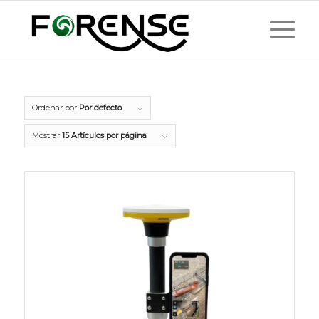
Ordenar por
Por defecto
Mostrar
15 Artículos por página