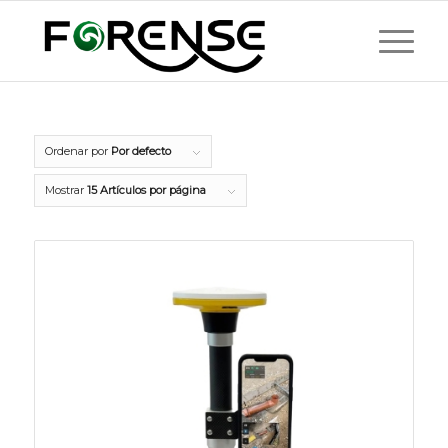
Ordenar por
Por defecto
Mostrar
15 Artículos por página