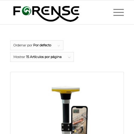
Ordenar por
Por defecto
Mostrar
15 Artículos por página