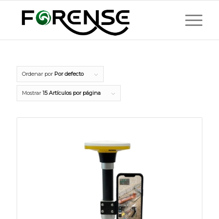
Ordenar por
Por defecto
Mostrar
15 Artículos por página