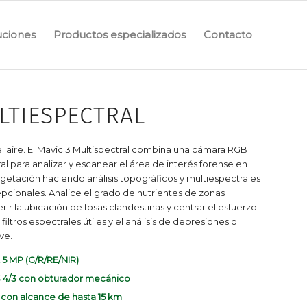
uciones
Productos especializados
Contacto
LTIESPECTRAL
el aire. El Mavic 3 Multispectral combina una cámara RGB
l para analizar y escanear el área de interés forense en
etación haciendo análisis topográficos y multiespectrales
epcionales. Analice el grado de nutrientes de zonas
rir la ubicación de fosas clandestinas y centrar el esfuerzo
iltros espectrales útiles y el análisis de depresiones o
ve.
 5 MP (G/R/RE/NIR)
/3 con obturador mecánico
 con alcance de hasta 15 km