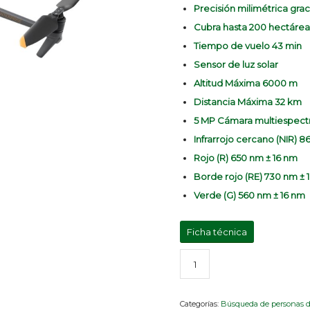
Precisión milimétrica grac
Cubra hasta 200 hectárea
Tiempo de vuelo 43 min
Sensor de luz solar
Altitud Máxima 6000 m
Distancia Máxima 32 km
5 MP Cámara multiespectr
Infrarrojo cercano (NIR) 
Rojo (R) 650 nm ± 16 nm
Borde rojo (RE) 730 nm ± 
Verde (G) 560 nm ± 16 nm
Ficha técnica
Categorías:
Búsqueda de personas d