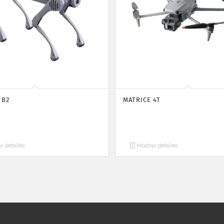
 B2
MATRICE 4T
r detalles
Mostrar detalles