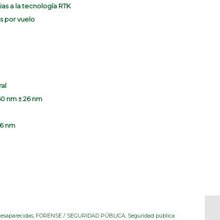
ias a la tecnología RTK
s por vuelo
al
860 nm ± 26 nm
16 nm
esaparecidas
,
FORENSE / SEGURIDAD PÚBLICA
,
Seguridad pública