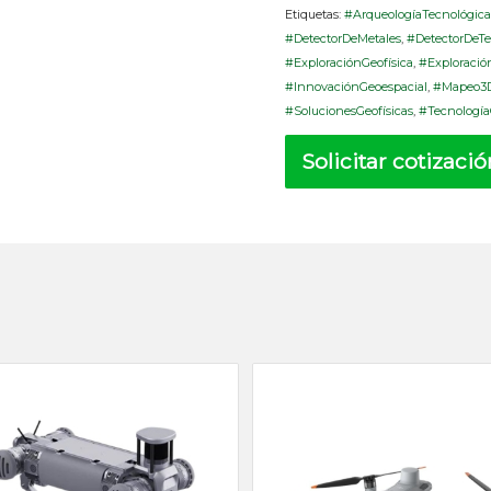
Etiquetas:
#ArqueologíaTecnológic
#DetectorDeMetales
,
#DetectorDeTe
#ExploraciónGeofísica
,
#Exploració
#InnovaciónGeoespacial
,
#Mapeo3
#SolucionesGeofísicas
,
#Tecnología
Solicitar cotizaci