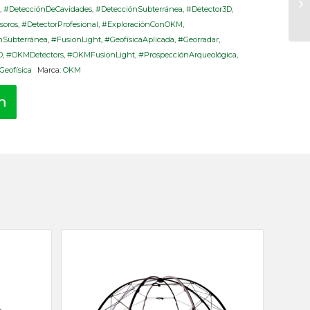
a
,
#DetecciónDeCavidades
,
#DetecciónSubterránea
,
#Detector3D
,
soros
,
#DetectorProfesional
,
#ExploraciónConOKM
,
nSubterránea
,
#FusionLight
,
#GeofísicaAplicada
,
#Georradar
,
D
,
#OKMDetectors
,
#OKMFusionLight
,
#ProspecciónArqueológica
,
Geofísica
Marca:
OKM
ón