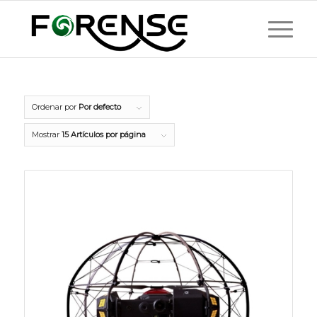
Ordenar por
Por defecto
Mostrar
15 Artículos por página