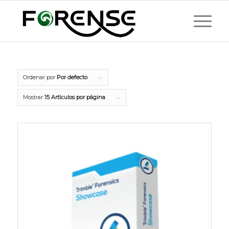
Ordenar por
Por defecto
Mostrar
15 Artículos por página