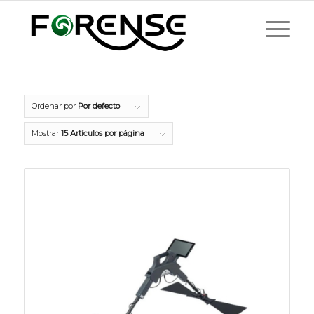
Ordenar por
Por defecto
Mostrar
15 Artículos por página