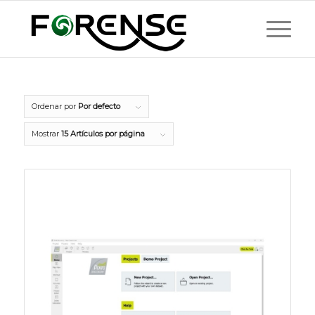
Ordenar por
Por defecto
Mostrar
15 Artículos por página