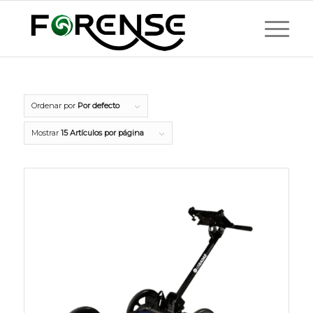
Ordenar por
Por defecto
Mostrar
15 Artículos por página