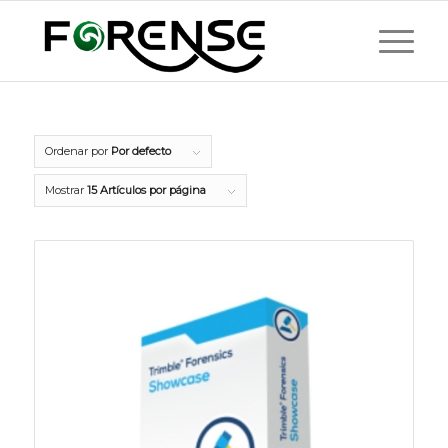
Ordenar por
Por defecto
Mostrar
15 Artículos por página