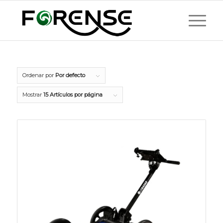
Ordenar por
Por defecto
Mostrar
15 Artículos por página